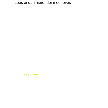
Lees er dan hieronder meer over.
Springbreek
SpringbreekStel je voor dat je je weer
een dag helemaal kind kunt voelen..
nou bij het Springbreek festival kan
dat! Springkussens, spellen,
teamspirit, camping, glitters, feest,
festivalgevoel, fantastische muziek,
drankjes en heel veel gezellige
mensen. Oftewel,...
Lees meer
Prinsenwissel
Ieder jaar starten we het
carnavalsseizoen natuurlijk met onze